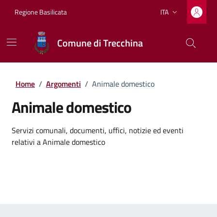
Vai ai contenuti
Vai al footer
Regione Basilicata
ITA
Lingua attiva:
Comune di Trecchina
Home
/
Argomenti
/
Animale domestico
Animale domestico
Dettagli dell'argomento
Servizi comunali, documenti, uffici, notizie ed eventi
relativi a Animale domestico