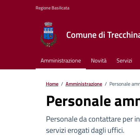
Vai ai contenuti
Vai al footer
Regione Basilicata
Comune di Trecchin
Amministrazione
Novità
Servizi
Home
/
Amministrazione
/
Personale amm
Personale amm
Personale da contattare per i
servizi erogati dagli uffici.