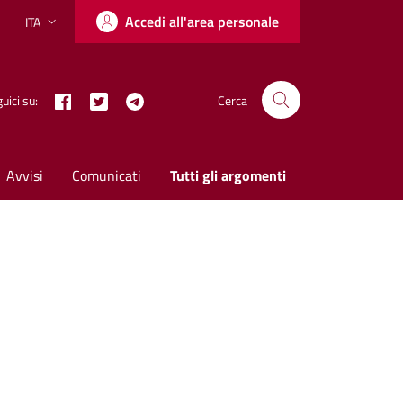
Accedi all'area personale
ITA
Lingua attiva:
Facebook
Twitter X
Telegram
uici su:
Cerca
Avvisi
Comunicati
Tutti gli argomenti