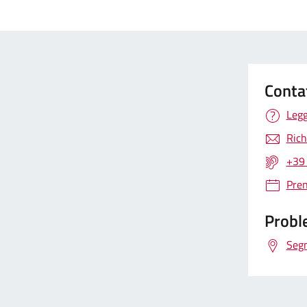
Conta
Legg
Rich
+39
Pre
Proble
Segn