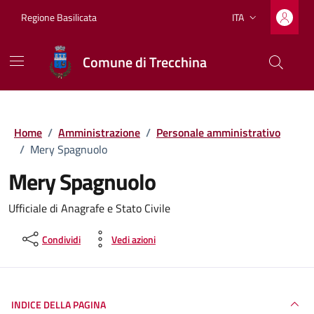
Vai ai contenuti
Vai al footer
Regione Basilicata
ITA
Lingua attiva:
Comune di Trecchina
Home
/
Amministrazione
/
Personale amministrativo
/
Mery Spagnuolo
Mery Spagnuolo
Ufficiale di Anagrafe e Stato Civile
Condividi
Vedi azioni
INDICE DELLA PAGINA