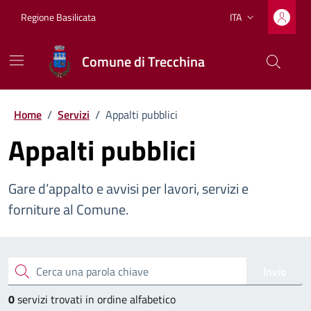
Vai ai contenuti
Vai al footer
Regione Basilicata
ITA
Lingua attiva:
Comune di Trecchina
Home
/
Servizi
/
Appalti pubblici
Appalti pubblici
Gare d’appalto e avvisi per lavori, servizi e
forniture al Comune.
Esplora tutti i servizi
Cerca una parola chiave
Invio
0
servizi trovati in ordine alfabetico