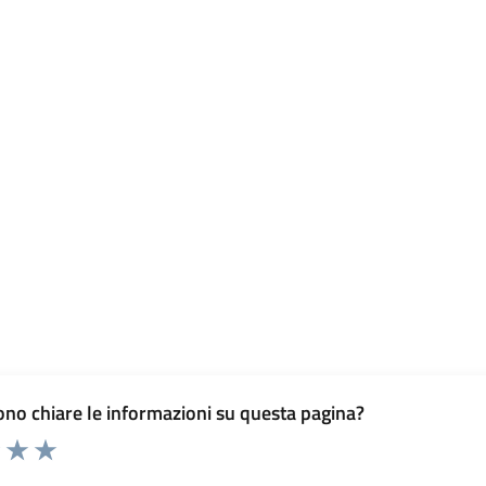
no chiare le informazioni su questa pagina?
elle su 5
2 stelle su 5
uta 3 stelle su 5
Valuta 4 stelle su 5
Valuta 5 stelle su 5