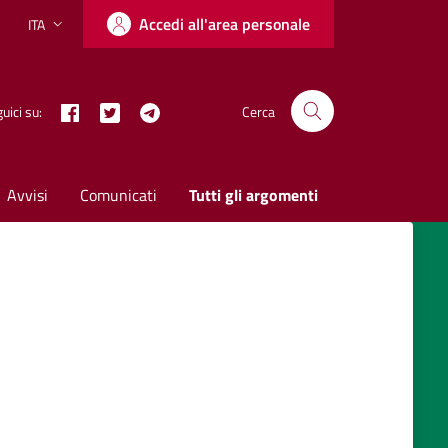
Accedi all'area personale
ITA
Lingua attiva:
Facebook
Twitter X
Telegram
uici su:
Cerca
Avvisi
Comunicati
Tutti gli argomenti