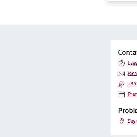
Conta
Legg
Rich
+39
Pre
Proble
Segn