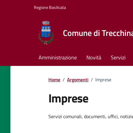
Vai ai contenuti
Vai al footer
Regione Basilicata
Comune di Trecchin
Amministrazione
Novità
Servizi
Home
/
Argomenti
/
Imprese
Imprese
Dettagli dell'argomento
Servizi comunali, documenti, uffici, notizi