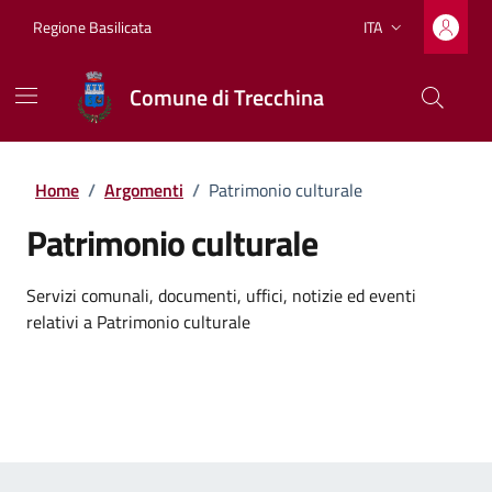
Vai ai contenuti
Vai al footer
Regione Basilicata
ITA
Lingua attiva:
Comune di Trecchina
Home
/
Argomenti
/
Patrimonio culturale
Patrimonio culturale
Dettagli dell'argomento
Servizi comunali, documenti, uffici, notizie ed eventi
relativi a Patrimonio culturale