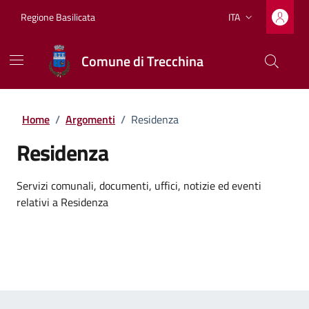
Vai ai contenuti
Vai al footer
Regione Basilicata
ITA
Lingua attiva:
Comune di Trecchina
Home
/
Argomenti
/
Residenza
Residenza
Dettagli dell'argomento
Servizi comunali, documenti, uffici, notizie ed eventi
relativi a Residenza