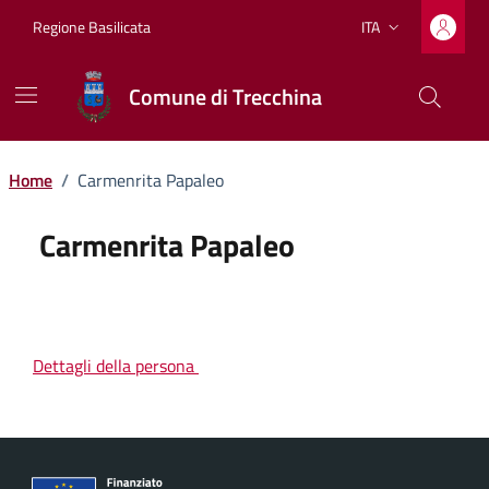
Vai ai contenuti
Vai al footer
Regione Basilicata
ITA
Lingua attiva:
Comune di Trecchina
Home
/
Carmenrita Papaleo
Carmenrita Papaleo
Dettagli della persona