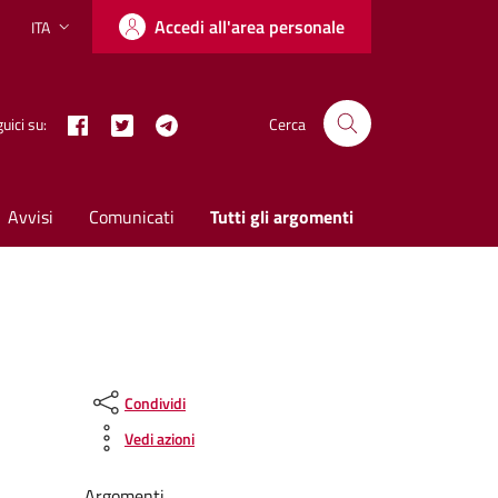
Accedi all'area personale
ITA
Lingua attiva:
Facebook
Twitter X
Telegram
uici su:
Cerca
Avvisi
Comunicati
Tutti gli argomenti
Condividi
Vedi azioni
Argomenti