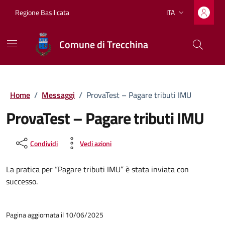
Vai ai contenuti
Vai al footer
Regione Basilicata
ITA
Lingua attiva:
Comune di Trecchina
Home
/
Messaggi
/
ProvaTest – Pagare tributi IMU
ProvaTest – Pagare tributi IMU
Condividi
Vedi azioni
La pratica per “Pagare tributi IMU” è stata inviata con
successo.
Pagina aggiornata il 10/06/2025