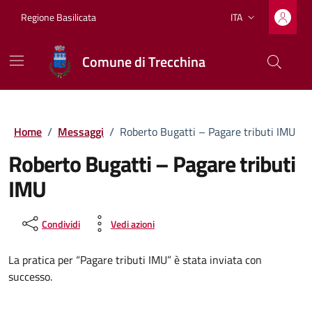
Vai ai contenuti
Vai al footer
Regione Basilicata
ITA
Lingua attiva:
Comune di Trecchina
Home
/
Messaggi
/
Roberto Bugatti – Pagare tributi IMU
Roberto Bugatti – Pagare tributi
IMU
Condividi
Vedi azioni
La pratica per “Pagare tributi IMU” è stata inviata con
successo.