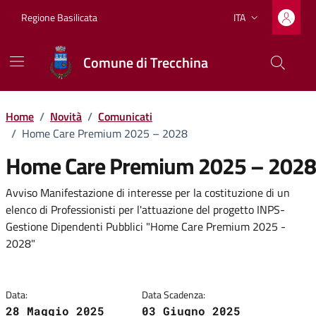
Vai ai contenuti
Vai al footer
Regione Basilicata
ITA
Lingua attiva:
Comune di Trecchina
Home
/
Novità
/
Comunicati
/
Home Care Premium 2025 – 2028
Home Care Premium 2025 – 2028
Dettagli della notizia
Avviso Manifestazione di interesse per la costituzione di un
elenco di Professionisti per l'attuazione del progetto INPS-
Gestione Dipendenti Pubblici "Home Care Premium 2025 -
2028"
Data:
Data Scadenza:
28 Maggio 2025
03 Giugno 2025