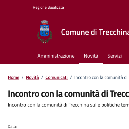
Vai ai contenuti
Vai al footer
Regione Basilicata
Comune di Trecchin
Amministrazione
Novità
Servizi
Home
/
Novità
/
Comunicati
/
Incontro con la comunità di T
Incontro con la comunità di Trecch
Dettagli della notizia
Incontro con la comunità di Trecchina sulle politiche terri
Data: