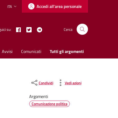
Accedi all'area personale
ITA
Lingua attiva:
Facebook
Twitter X
Telegram
uici su:
Cerca
Avvisi
Comunicati
Tutti gli argomenti
Condividi
Vedi azioni
Argomenti
Comunicazione politica