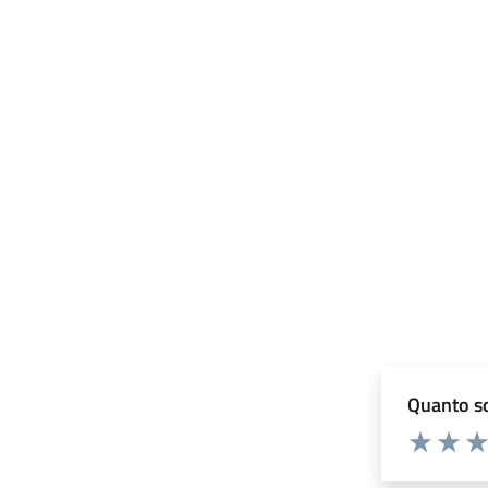
Quanto so
Valuta 1 st
Valuta 
Val