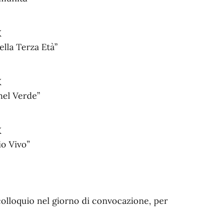
X
lla Terza Età”
X
nel Verde”
X
o Vivo”
l colloquio nel giorno di convocazione, per