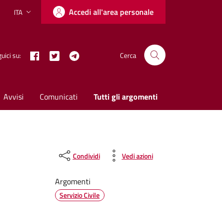
Accedi all'area personale
ITA
Lingua attiva:
Facebook
Twitter X
Telegram
uici su:
Cerca
Avvisi
Comunicati
Tutti gli argomenti
Condividi
Vedi azioni
Argomenti
Servizio Civile