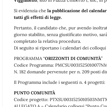
Viggianello
, sito in Piazza Umberto I, snc, in
Si evidenzia che
la pubblicazione del calendar
tutti gli effetti di legge.
Pertanto, il candidato che, pur avendo inoltra
giorno stabilito, senza giustificato motivo, sa
completato la relativa procedura.
Di seguito si riportano i calendari dei colloqui
PROGRAMMA “
ORIZZONTI DI COMUNITÀ
”
Codice Programma: PMCSU0031525010077N
N. 182 domande pervenute per n. 209 posti dis
Il Programma include i seguenti n. 4 progetti:
PUNTO COMUNITÀ
Codice progetto: PTXSU0031525010503NMT
ALLEGATO A – Calendario colloqui “Punto Co