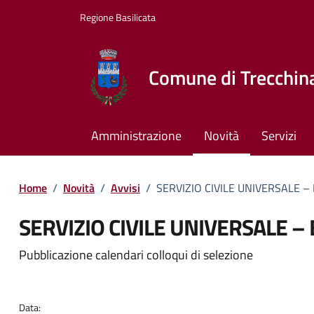
Vai ai contenuti
Vai al footer
Regione Basilicata
Comune di Trecchin
Amministrazione
Novità
Servizi
Home
/
Novità
/
Avvisi
/
SERVIZIO CIVILE UNIVERSALE 
SERVIZIO CIVILE UNIVERSALE –
Dettagli della notizia
Pubblicazione calendari colloqui di selezione
Data: