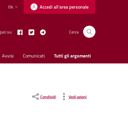
Accedi all'area personale
ITA
Lingua attiva:
Facebook
Twitter X
Telegram
uici su:
Cerca
Avvisi
Comunicati
Tutti gli argomenti
Condividi
Vedi azioni