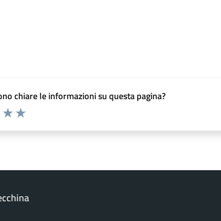
no chiare le informazioni su questa pagina?
elle su 5
2 stelle su 5
uta 3 stelle su 5
Valuta 4 stelle su 5
Valuta 5 stelle su 5
ecchina