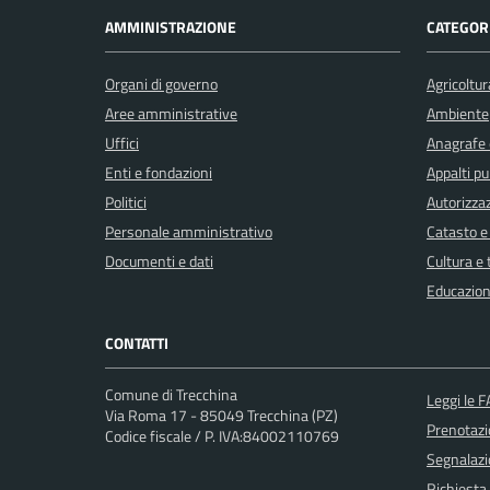
AMMINISTRAZIONE
CATEGORI
Organi di governo
Agricoltur
Aree amministrative
Ambiente
Uffici
Anagrafe e
Enti e fondazioni
Appalti pu
Politici
Autorizzaz
Personale amministrativo
Catasto e
Documenti e dati
Cultura e
Educazion
CONTATTI
Comune di Trecchina
Leggi le 
Via Roma 17 - 85049 Trecchina (PZ)
Prenotaz
Codice fiscale / P. IVA:84002110769
Segnalazi
Richiesta