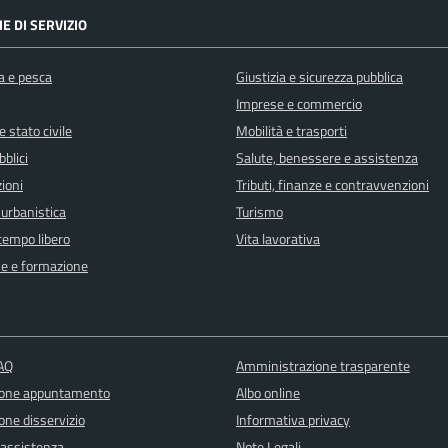
E DI SERVIZIO
a e pesca
Giustizia e sicurezza pubblica
Imprese e commercio
 stato civile
Mobilità e trasporti
bblici
Salute, benessere e assistenza
ioni
Tributi, finanze e contravvenzioni
 urbanistica
Turismo
 tempo libero
Vita lavorativa
e e formazione
FAQ
Amministrazione trasparente
ione appuntamento
Albo online
one disservizio
Informativa privacy
 assistenza
Note Legali