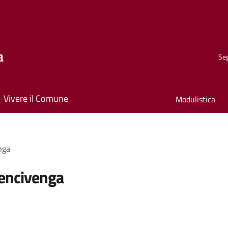
a
Seg
Vivere il Comune
Modulistica
nga
Bencivenga