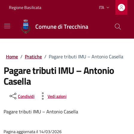
Vai ai contenuti
Vai al footer
Regione Basilicata
ITA
Lingua attiva:
Comune di Trecchina
Home
/
Pratiche
/
Pagare tributi IMU – Antonio Casella
Pagare tributi IMU – Antonio
Casella
Condividi
Vedi azioni
Pagare tributi IMU – Antonio Casella
Pagina aggiornata il 14/03/2026