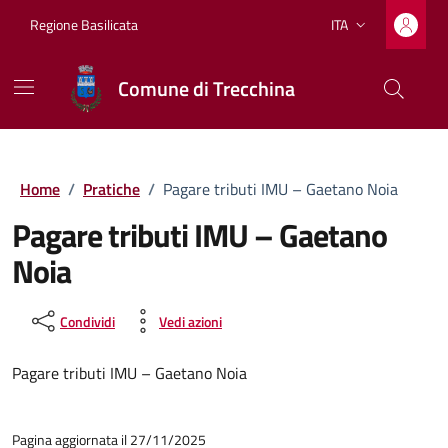
Vai ai contenuti
Vai al footer
Regione Basilicata
ITA
Lingua attiva:
Comune di Trecchina
Home
/
Pratiche
/
Pagare tributi IMU – Gaetano Noia
Pagare tributi IMU – Gaetano
Noia
Condividi
Vedi azioni
Pagare tributi IMU – Gaetano Noia
Pagina aggiornata il 27/11/2025