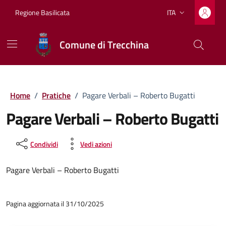
Vai ai contenuti
Vai al footer
Regione Basilicata
ITA
Lingua attiva:
Comune di Trecchina
Home
/
Pratiche
/
Pagare Verbali – Roberto Bugatti
Pagare Verbali – Roberto Bugatti
Condividi
Vedi azioni
Pagare Verbali – Roberto Bugatti
Pagina aggiornata il 31/10/2025