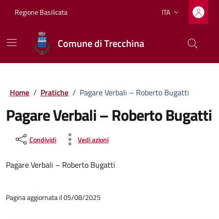
Vai ai contenuti
Vai al footer
Regione Basilicata
ITA
Lingua attiva:
Comune di Trecchina
Home
/
Pratiche
/
Pagare Verbali – Roberto Bugatti
Pagare Verbali – Roberto Bugatti
Condividi
Vedi azioni
Pagare Verbali – Roberto Bugatti
Pagina aggiornata il 05/08/2025