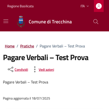
Vai ai contenuti
Vai al footer
Regione Basilicata
ITA
Lingua attiva:
Comune di Trecchina
Home
/
Pratiche
/
Pagare Verbali – Test Prova
Pagare Verbali – Test Prova
Condividi
Vedi azioni
Pagare Verbali – Test Prova
Pagina aggiornata il 18/07/2025