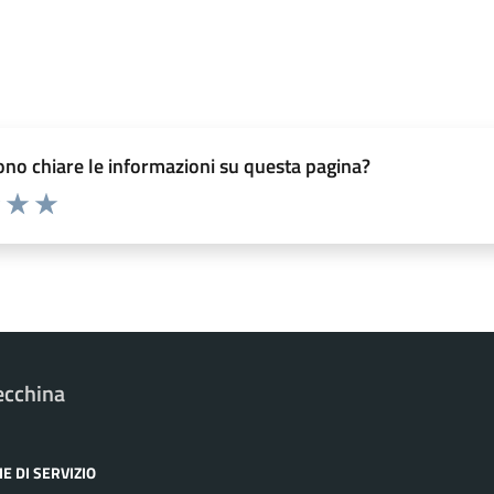
no chiare le informazioni su questa pagina?
elle su 5
2 stelle su 5
uta 3 stelle su 5
Valuta 4 stelle su 5
Valuta 5 stelle su 5
ecchina
E DI SERVIZIO