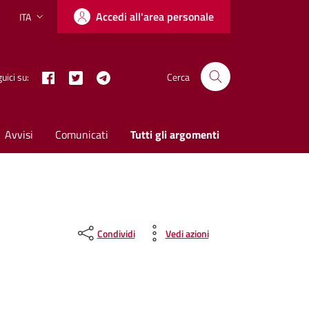
Accedi all'area personale
ITA
Lingua attiva:
Facebook
Twitter X
Telegram
uici su:
Cerca
Avvisi
Comunicati
Tutti gli argomenti
Condividi
Vedi azioni