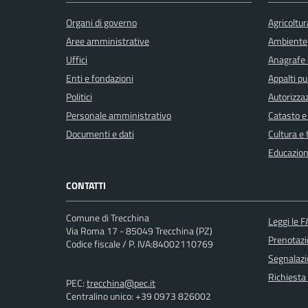
Organi di governo
Agricoltur
Aree amministrative
Ambiente
Uffici
Anagrafe e
Enti e fondazioni
Appalti pu
Politici
Autorizzaz
Personale amministrativo
Catasto e
Documenti e dati
Cultura e
Educazion
CONTATTI
Comune di Trecchina
Leggi le 
Via Roma 17 - 85049 Trecchina (PZ)
Prenotaz
Codice fiscale / P. IVA:84002110769
Segnalazi
Richiesta
PEC:
trecchina@pec.it
Centralino unico: +39 0973 826002