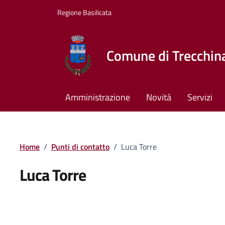
Vai ai contenuti
Vai al footer
Regione Basilicata
Comune di Trecchin
Amministrazione
Novità
Servizi
Home
/
Punti di contatto
/
Luca Torre
Luca Torre