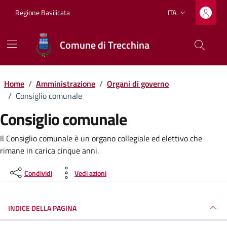
Vai ai contenuti
Vai al footer
Regione Basilicata
ITA
Lingua attiva:
Comune di Trecchina
Home
/
Amministrazione
/
Organi di governo
/
Consiglio comunale
Consiglio comunale
Il Consiglio comunale è un organo collegiale ed elettivo che
rimane in carica cinque anni.
Condividi
Vedi azioni
INDICE DELLA PAGINA