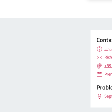
Conta
Legg
Rich
+39
Pre
Proble
Segn