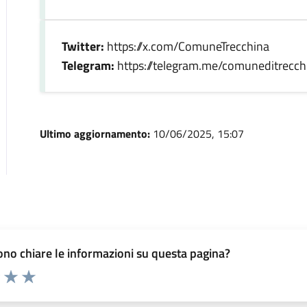
Twitter:
https://x.com/ComuneTrecchina
Telegram:
https://telegram.me/comuneditrecch
Ultimo aggiornamento:
10/06/2025, 15:07
no chiare le informazioni su questa pagina?
elle su 5
2 stelle su 5
uta 3 stelle su 5
Valuta 4 stelle su 5
Valuta 5 stelle su 5