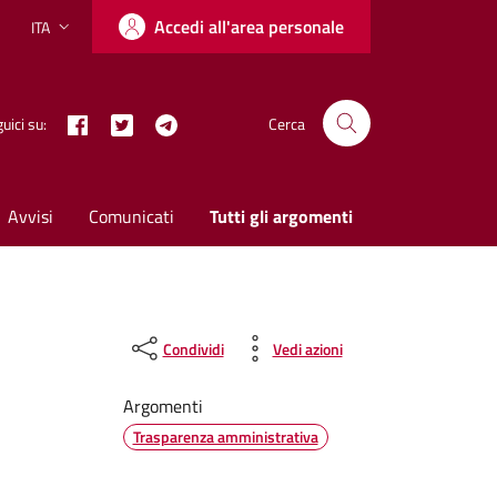
Accedi all'area personale
ITA
Lingua attiva:
Facebook
Twitter X
Telegram
uici su:
Cerca
Avvisi
Comunicati
Tutti gli argomenti
Condividi
Vedi azioni
Argomenti
Trasparenza amministrativa