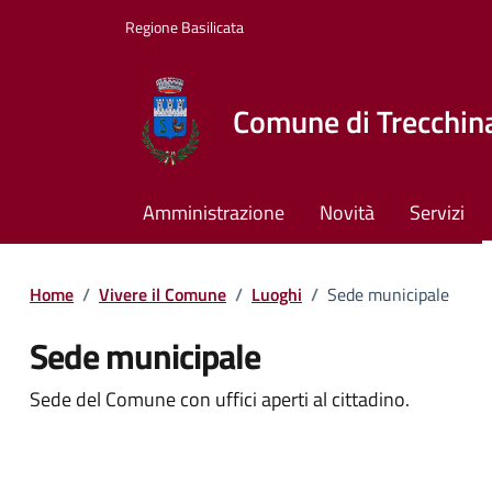
Vai ai contenuti
Vai al footer
Regione Basilicata
Comune di Trecchin
Amministrazione
Novità
Servizi
Home
/
Vivere il Comune
/
Luoghi
/
Sede municipale
Sede municipale
Dettagli del luogo
Sede del Comune con uffici aperti al cittadino.