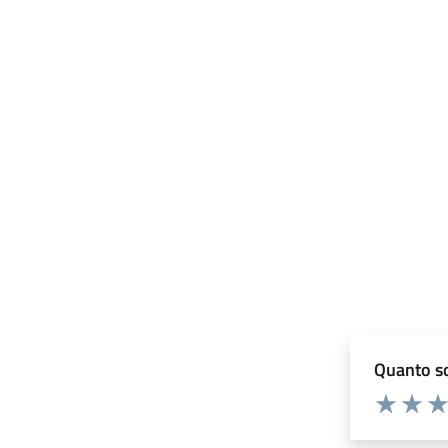
Quanto so
Valuta 1 st
Valuta 
Val