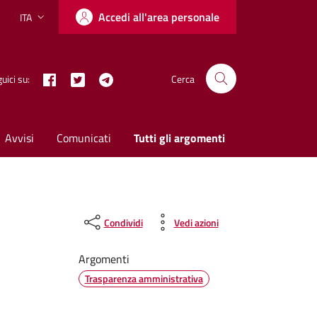
Accedi all'area personale
ITA
Lingua attiva:
Facebook
Twitter X
Telegram
uici su:
Cerca
Avvisi
Comunicati
Tutti gli argomenti
Condividi
Vedi azioni
Argomenti
Trasparenza amministrativa