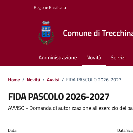
Vai ai contenuti
Vai al footer
Regione Basilicata
Comune di Trecchin
Amministrazione
Novità
Servizi
Home
/
Novità
/
Avvisi
/
FIDA PASCOLO 2026-2027
FIDA PASCOLO 2026-2027
Dettagli della notizia
AVVISO - Domanda di autorizzazione all’esercizio del pa
Data:
Data Sca