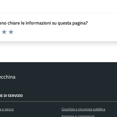
no chiare le informazioni su questa pagina?
elle su 5
2 stelle su 5
uta 3 stelle su 5
Valuta 4 stelle su 5
Valuta 5 stelle su 5
ecchina
E DI SERVIZIO
a e pesca
Giustizia e sicurezza pubblica
Imprese e commercio