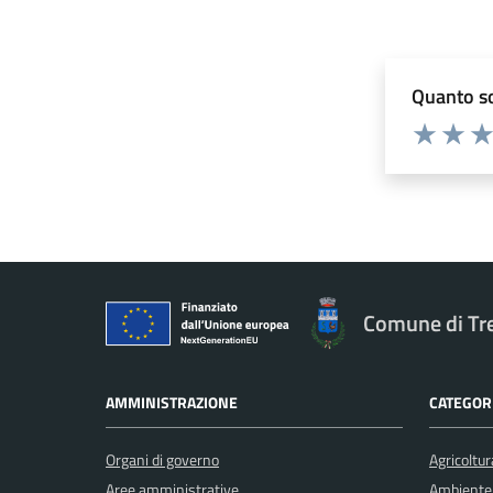
Quanto so
Valuta 1 st
Valuta 
Val
Comune di Tr
AMMINISTRAZIONE
CATEGORI
Organi di governo
Agricoltur
Aree amministrative
Ambiente