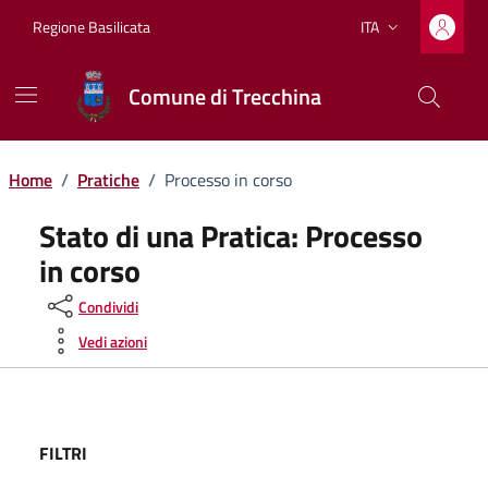
Vai ai contenuti
Vai al footer
Regione Basilicata
ITA
Lingua attiva:
Comune di Trecchina
Home
/
Pratiche
/
Processo in corso
Stato di una Pratica:
Processo
in corso
Condividi
Vedi azioni
FILTRI