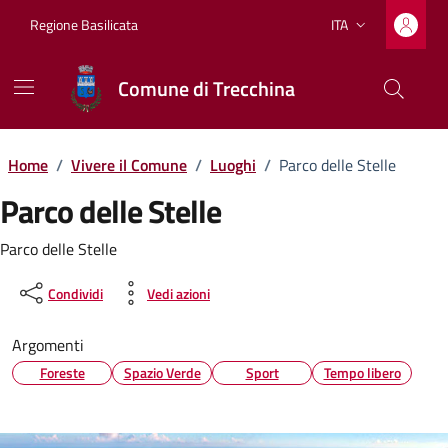
Vai ai contenuti
Vai al footer
Regione Basilicata
ITA
Lingua attiva:
Comune di Trecchina
Home
/
Vivere il Comune
/
Luoghi
/
Parco delle Stelle
Parco delle Stelle
Dettagli del luogo
Parco delle Stelle
Condividi
Vedi azioni
Argomenti
Foreste
Spazio Verde
Sport
Tempo libero